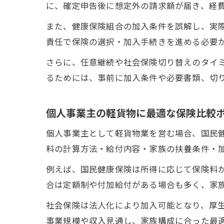
に、確定申告後に想定外の請求額が届き、経
また、健康保険組合の加入条件を誤解し、実
責任で保険の選択・加入手続きを進める必要
さらに、任意継続や社会保険切り替えのタイ
るためには、事前に加入条件や必要書類、切
個人事業主の軽貨物に最適な保険比較
個人事業主として軽貨物業を営む場合、国民
料の計算方法・給付内容・家族の扶養条件・
例えば、国民健康保険は所得に応じて保険料
合は定額制や付加給付がある場合も多く、家
社会保険は法人化により加入可能となり、厚
事業規模や収入見通し、家族構成に合った最