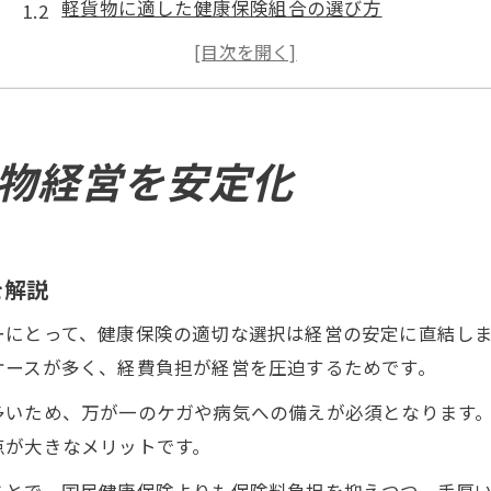
軽貨物に適した健康保険組合の選び方
軽貨物ドライバーが陥りやすい保険の落とし穴と
個人事業主の軽貨物に最適な保険比較ポイント
軽貨物事業の保険負担に悩む場合の対策法
軽貨物事業主に効く保険負担の減らし方
物経営を安定化
軽貨物事業主が実践できる保険負担軽減法
軽貨物の国民健康保険と他の選択肢を比較
健康保険組合活用で軽貨物の負担を抑える方法
を解説
控除や経費活用で軽貨物保険料の節約を実現
ーにとって、健康保険の適切な選択は経営の安定に直結し
社会保険と軽貨物の負担軽減のポイント解説
ケースが多く、経費負担が経営を圧迫するためです。
国保が高額なら健康保険組合への切り替えを
多いため、万が一のケガや病気への備えが必須となります
軽貨物業で国保負担が重いときの選択肢
点が大きなメリットです。
健康保険組合切り替えの軽貨物メリット解説