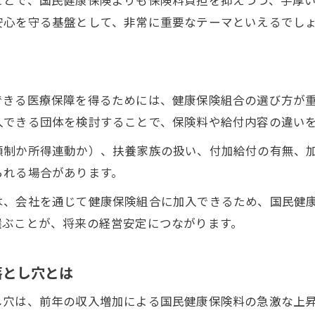
ことで、国民健康保険よりも保険料負担を抑えつつ、手厚
軽貨物個人事業主向け健康保険組合の種類
安心を守る基盤として、非常に重要なテーマといえるでし
切り替え時に軽貨物事業主が注意すべき点
軽貨物経営者のための保険料見直し実践法
個人事業主のための軽貨物健康保険ガイド
できる医療保障を得るためには、健康保険組合の選び方が
個人事業主が知るべき軽貨物健康保険の基本
入できる団体を検討することで、保険料や給付内容の違い
軽貨物健康保険選びの基準と注意点を紹介
額制か所得連動か）、扶養家族の扱い、付加給付の有無、
軽貨物個人事業主組合活用のメリットと条件
られる場合があります。
フードデリバリー事業にも役立つ健康保険情報
は、会社を通じて健康保険組合に加入できるため、国民健
軽貨物の医療費控除と保険料節約テクニック
選ぶことが、将来の経営安定につながります。
軽貨物の社会保険メリットと活用事例
軽貨物事業で社会保険を選ぶべき理由とは
落とし穴とは
社会保険完備の軽貨物ドライバー事例解説
し穴は、前年の収入増加による国民健康保険料の急激な上
軽貨物の保険変更が経営安定に繋がる理由