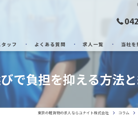
042
スタッフ
よくある質問
求人一覧
当社を
業務委託
選びで負担を抑える方法と
求人
急募
検体
東京の軽貨物の求人ならユナイト株式会社
コラム
安定