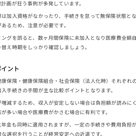
費計画が狂う事例が多発しています。
軽貨物ドライバーの社会保険活用ポイント
際は加入資格がなかったり、手続きを怠って無保険状態と
社会保険加入で軽貨物の家族保障も強化
があるため、注意が必要です。
家族の保険料も考えた最適な選択とは
ミングを誤ると、数ヶ月間保険に未加入となり医療費全額
軽貨物ドライバーが家族保険料を抑える工夫
り替え時期をしっかり確認しましょう。
扶養制度を活用した軽貨物保険料の節約例
家族で選ぶ軽貨物健康保険のポイント解説
ポイント
軽貨物個人事業主が考える家族保障の最適化
健康保険・健康保険組合・社会保険（法人化時）それぞれ
保険組合で家族の負担が減る軽貨物事例紹介
お問い合わせはこちら
お問い合わせはこちら
加入手続きの手間が主な比較ポイントとなります。
が増減するため、収入が安定しない場合は負担額が読みに
族が多い場合や医療費がかさむ場合に有利です。
生年金も同時に適用されますが、一定の手続きや費用負担
適な選択を行うことが経営安定への近道です。