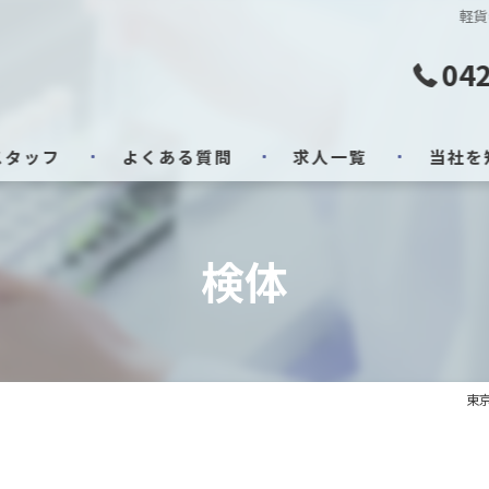
軽貨
042
スタッフ
よくある質問
求人一覧
当社を
業務委託
検体
求人
急募
検体
東
安定