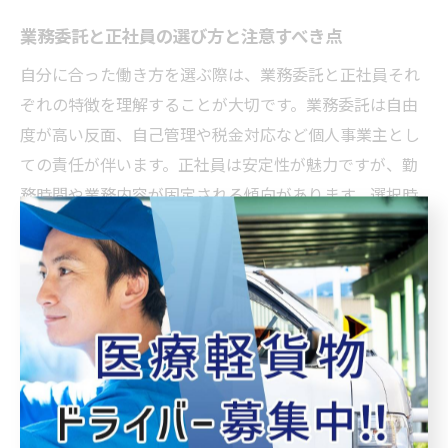
業務委託と正社員の選び方と注意すべき点
自分に合った働き方を選ぶ際は、業務委託と正社員それ
ぞれの特徴を理解することが大切です。業務委託は自由
度が高い反面、自己管理や税金対応など個人事業主とし
ての責任が伴います。正社員は安定性が魅力ですが、勤
務時間や業務内容が固定される傾向があります。選択時
は、将来のキャリアプランや収入目標、生活スタイルを
明確にし、契約内容やサポート体制をしっかり確認しま
しょう。自分の価値観に合った働き方を選ぶことで、長
期的な満足感につながります。
未経験から始める軽貨物の仕事選び
のコツ