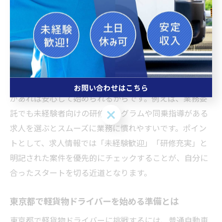
未経験者向け軽貨物求人の選び方とポイント
未経験から東京都で軽貨物求人を探す際は、研修制度や
サポート体制が整っているかが重要なポイントです。理
由は、専門知識や経験がなくても、段階的な研修やOJT
お問い合わせはこちら
があれば安心して始められるからです。例えば、業務委
お問い合わせはこちら
託でも未経験者向けの研修プログラムや同乗指導がある
求人を選ぶとスムーズに業務に慣れやすいです。ポイン
トとして、求人情報では「未経験歓迎」「研修充実」と
明記された案件を優先的にチェックすることが、自分に
合ったスタートを切る近道となります。
東京都で軽貨物ドライバーを始める準備とは
東京都で軽貨物ドライバーに挑戦するには、普通自動車