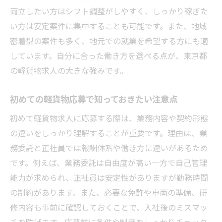
安心して働ける軽貨物求人の見極め方
両立したい方はシフト調整がしやすく、しっかり稼ぎた
収入安定へ軽貨物求人の選び方を考える
い方は安定案件に集中することも可能です。また、地域
軽貨物求人で安定収入を目指すための秘訣
密着型の案件も多く、地元での就業を希望する方にも適
東京都の軽貨物ドライバー手取り事情を解
しています。自分に合った働き方を選べる点が、東京都
説
の軽貨物求人の大きな強みです。
軽貨物業務委託で稼げない原因とその対策
初めての軽貨物応募で知っておきたい注意点
軽貨物ドライバー求人選びで収入差が生ま
れる理由
初めて軽貨物求人に応募する際は、業務内容や契約形態
安定収入を得る軽貨物求人の選定ポイント
の違いをしっかり理解することが重要です。理由は、業
務委託と正社員では報酬体系や働き方に違いがあるため
柔軟な働き方が叶う軽貨物求人の実態
です。例えば、業務委託は自由度が高い一方で自己管理
軽貨物求人で実現する柔軟なシフトの魅力
能力が求められ、正社員は安定性がありますが勤務時間
週1日から働ける軽貨物求人のメリット
の制約があります。また、必要な免許や車両の準備、研
副業や独立にも適した軽貨物ドライバーの
修内容も事前に確認しておくことで、入社後のミスマッ
働き方
チを防げます。応募前に条件や制度をしっかりチェック