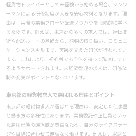
軽貨物ドライバーとして未経験から始める場合、マンツ
軽貨物業務委託と正社員のメリット比較
ーマンによる研修制度が大きな安心材料となります。理
東京都の軽貨物求人で見る働き方の違い
由は、実際の業務フローや配送ノウハウを段階的に学べ
業務委託軽貨物ドライバーの収入と安定性
るためです。例えば、東京都の多くの求人では、運転技
正社員軽貨物ドライバーの働きやすさを解
術や配送ルートの基礎から、荷物の取り扱い、コミュニ
説
ケーションスキルまで、実践を交えた研修が行われてい
業務委託と正社員の選び方と注意すべき点
ます。これにより、初心者でも自信を持って現場に立て
未経験から始める軽貨物の仕事選びのコツ
るようサポートされます。未経験歓迎の求人は、研修体
未経験者向け軽貨物求人の選び方とポイン
制の充実がポイントとなっています。
ト
東京都の軽貨物求人で選ばれる理由とポイント
東京都で軽貨物ドライバーを始める準備と
は
東京都の軽貨物求人が選ばれる理由は、安定した仕事量
と働き方の多様性にあります。業務委託や正社員といっ
軽貨物求人応募時に重視すべき条件を解説
た雇用形態の選択肢が豊富なため、自分のライフステー
未経験歓迎の軽貨物求人が多い理由と背景
ジや目標に合わせて無理なく働けます。例えば、家庭と