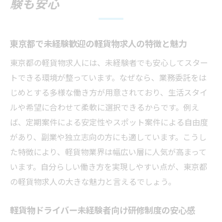
験も安心
点
東京都軽貨物求人のメリットと働きやすさ
解説
東京都で未経験歓迎の軽貨物求人の特徴と魅力
働き方に迷う方へ軽貨物ドライバーの魅力
東京都の軽貨物求人には、未経験者でも安心してスター
軽貨物ドライバーの働き方と東京都での魅
トできる環境が整っています。なぜなら、業務委託をは
力
じめとする多様な働き方が用意されており、生活スタイ
未経験から始める軽貨物ドライバーのやり
ルや希望に合わせて柔軟に選択できるからです。例え
がい
ば、定期案件による安定性やスポット案件による自由度
業務委託で叶う軽貨物ドライバーの自由な
があり、副業や独立志向の方にも適しています。こうし
働き方
た特徴により、軽貨物業界は幅広い層に人気が高まって
副業にも適した軽貨物求人の柔軟性を紹介
います。自分らしい働き方を実現しやすい点が、東京都
の軽貨物求人の大きな魅力と言えるでしょう。
東京都の軽貨物求人で手に入る生活の充実
感
軽貨物ドライバー未経験者向け研修制度の安心感
軽貨物業務委託と正社員の違いを徹底解説