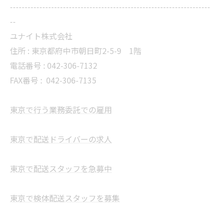
--------------------------------------------------------------------
--
ユナイト株式会社
住所 : 東京都府中市朝日町2-5-9 1階
電話番号 : 042-306-7132
FAX番号 :
042-306-7135
東京で行う業務委託での雇用
東京で配送ドライバーの求人
東京で配送スタッフを急募中
東京で検体配送スタッフを募集