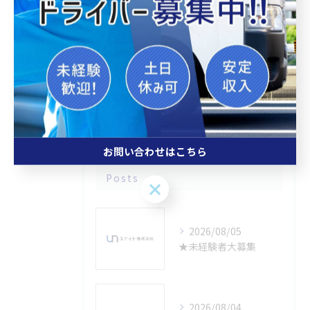
求人
急募
検体
安定
お問い合わせはこちら
最近の投稿
Recent
Posts
お問い合わせはこちら
2026/08/05
★未経験者大募集
2026/08/04