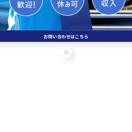
お問い合わせはこちら
お問い合わせはこちら