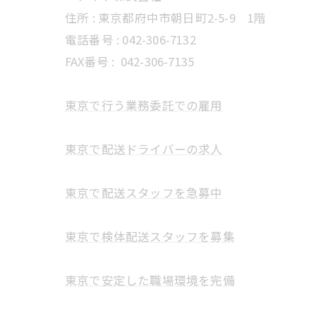
住所 : 東京都府中市朝日町2-5-9 1階
電話番号 : 042-306-7132
FAX番号 :
042-306-7135
東京で行う業務委託での雇用
東京で配送ドライバーの求人
東京で配送スタッフを急募中
東京で検体配送スタッフを募集
東京で安定した職場環境を完備