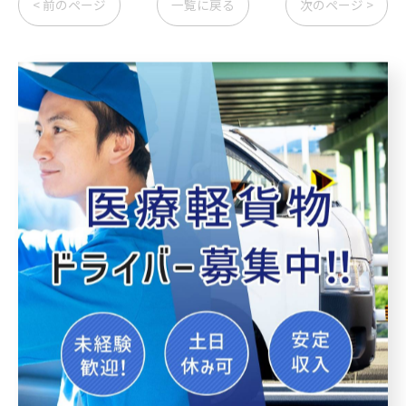
< 前のページ
一覧に戻る
次のページ >
関連タグ
#検体ドライバー 求職 転職
#経験者
#未経験
#業務委託
#女性
#軽バン
#軽貨物
#東京
#横浜市
#女性ドライバー 検体 軽貨物
#ドライバー募集 東京 横浜市
#急募